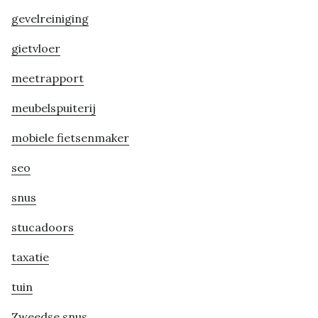
gevelreiniging
gietvloer
meetrapport
meubelspuiterij
mobiele fietsenmaker
seo
snus
stucadoors
taxatie
tuin
Zweedse snus