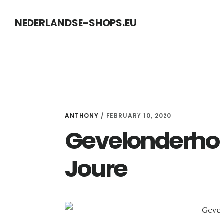
Skip
Skip
NEDERLANDSE-SHOPS.EU
to
to
content
primary
sidebar
ANTHONY
/
FEBRUARY 10, 2020
Gevelonderhou
Joure