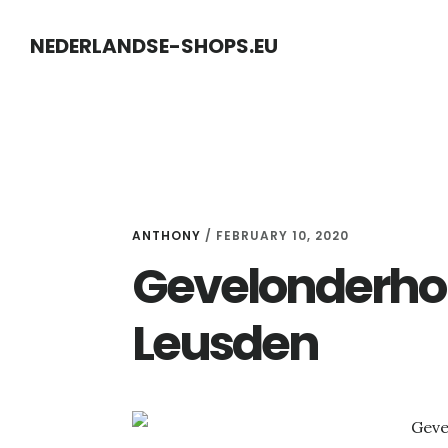
Skip
Skip
NEDERLANDSE-SHOPS.EU
to
to
content
primary
sidebar
ANTHONY
/
FEBRUARY 10, 2020
Gevelonderhou
Leusden