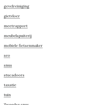
gevelreiniging
gietvloer
meetrapport
meubelspuiterij
mobiele fietsenmaker
seo
snus
stucadoors
taxatie
tuin
Zweedse snus