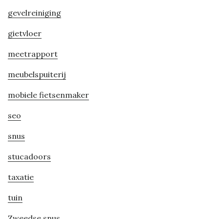
gevelreiniging
gietvloer
meetrapport
meubelspuiterij
mobiele fietsenmaker
seo
snus
stucadoors
taxatie
tuin
Zweedse snus