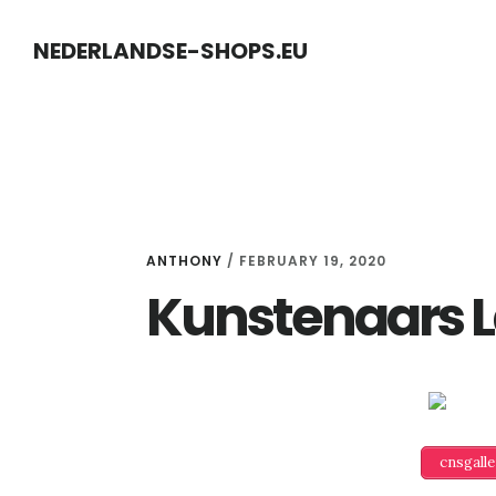
Skip
Skip
NEDERLANDSE-SHOPS.EU
to
to
content
primary
sidebar
ANTHONY
/
FEBRUARY 19, 2020
Kunstenaars 
cnsgall