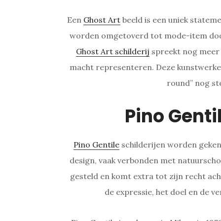
Een
Ghost Art
beeld is een uniek statem
worden omgetoverd tot mode-item door
Ghost Art schilderij
spreekt nog meer t
macht representeren. Deze kunstwerken
round” nog ste
Pino Genti
Pino Gentile
schilderijen worden geken
design, vaak verbonden met natuurschoo
gesteld en komt extra tot zijn recht ach
de expressie, het doel en de ver