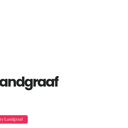
Landgraaf
ery Landgraaf