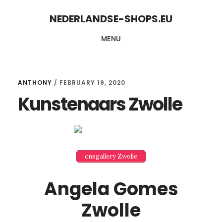
Skip
Skip
NEDERLANDSE-SHOPS.EU
to
to
MENU
content
primary
sidebar
ANTHONY
/
FEBRUARY 19, 2020
Kunstenaars Zwolle
cnsgallery Zwolle
Angela Gomes
Zwolle