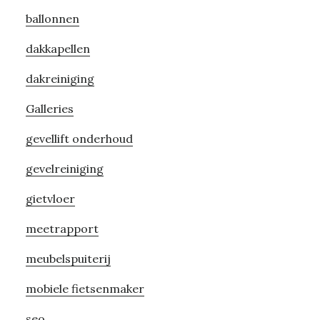
Primary
ballonnen
Sidebar
dakkapellen
dakreiniging
Galleries
gevellift onderhoud
gevelreiniging
gietvloer
meetrapport
meubelspuiterij
mobiele fietsenmaker
seo