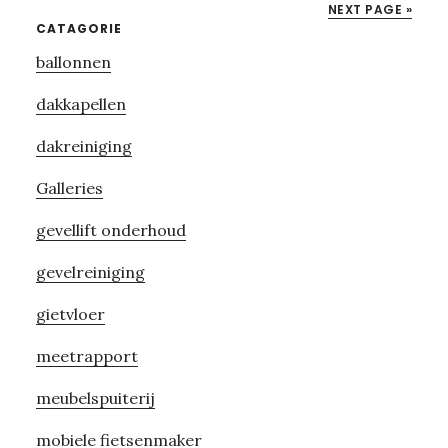
NEXT PAGE »
Primary
CATAGORIE
ballonnen
Sidebar
dakkapellen
dakreiniging
Galleries
gevellift onderhoud
gevelreiniging
gietvloer
meetrapport
meubelspuiterij
mobiele fietsenmaker