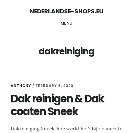
Skip
Skip
NEDERLANDSE-SHOPS.EU
to
to
MENU
content
primary
sidebar
dakreiniging
ANTHONY
/
FEBRUARY 6, 2020
Dak reinigen & Dak
coaten Sneek
Dakreiniging Sneek, hoe werkt het? Bij de meeste