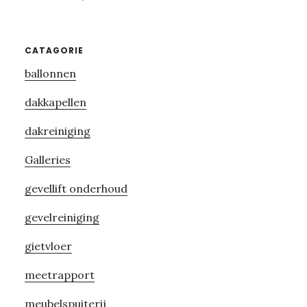
Primary
CATAGORIE
ballonnen
Sidebar
dakkapellen
dakreiniging
Galleries
gevellift onderhoud
gevelreiniging
gietvloer
meetrapport
meubelspuiterij