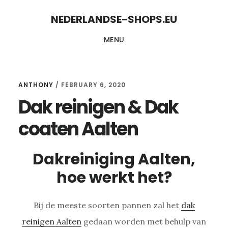
Skip
Skip
NEDERLANDSE-SHOPS.EU
to
to
MENU
content
primary
sidebar
ANTHONY
/
FEBRUARY 6, 2020
Dak reinigen & Dak
coaten Aalten
Dakreiniging Aalten,
hoe werkt het?
Bij de meeste soorten pannen zal het
dak
reinigen Aalten
gedaan worden met behulp van