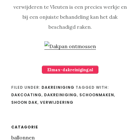
verwijderen te Vleuten is een precies werkje en
bij een onjuiste behandeling kan het dak
beschadigd raken.
Elmax-dakreiniging.nl
FILED UNDER:
DAKREINIGING
TAGGED WITH:
DAKCOATING
,
DAKREINIGING
,
SCHOONMAKEN
,
SHOON DAK
,
VERWIJDERING
Primary
CATAGORIE
ballonnen