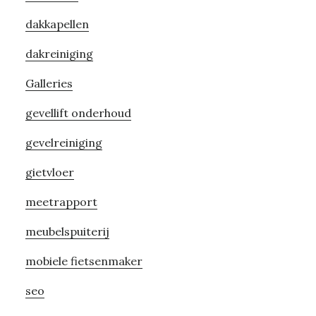
Sidebar
dakkapellen
dakreiniging
Galleries
gevellift onderhoud
gevelreiniging
gietvloer
meetrapport
meubelspuiterij
mobiele fietsenmaker
seo