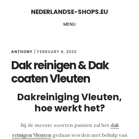
Skip
Skip
NEDERLANDSE-SHOPS.EU
to
to
MENU
content
primary
sidebar
ANTHONY
/
FEBRUARY 6, 2020
Dak reinigen & Dak
coaten Vleuten
Dakreiniging Vleuten,
hoe werkt het?
Bij de meeste soorten pannen zal het
dak
reinigen Vleuten
gedaan worden met behulp van