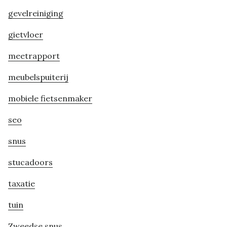
gevelreiniging
gietvloer
meetrapport
meubelspuiterij
mobiele fietsenmaker
seo
snus
stucadoors
taxatie
tuin
Zweedse snus