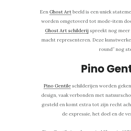
Een
Ghost Art
beeld is een uniek statem
worden omgetoverd tot mode-item door
Ghost Art schilderij
spreekt nog meer t
macht representeren. Deze kunstwerken
round” nog ste
Pino Gen
Pino Gentile
schilderijen worden geken
design, vaak verbonden met natuurschoo
gesteld en komt extra tot zijn recht ach
de expressie, het doel en de ver