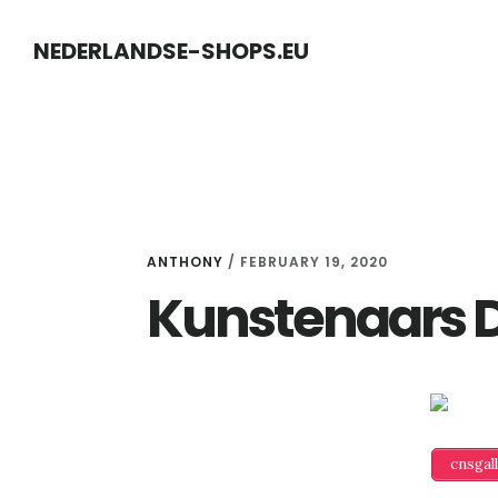
Skip
Skip
NEDERLANDSE-SHOPS.EU
to
to
content
primary
sidebar
ANTHONY
/
FEBRUARY 19, 2020
Kunstenaars 
cnsgal