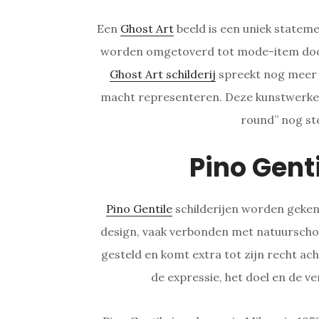
Een
Ghost Art
beeld is een uniek statem
worden omgetoverd tot mode-item door
Ghost Art schilderij
spreekt nog meer t
macht representeren. Deze kunstwerken
round” nog ste
Pino Gent
Pino Gentile
schilderijen worden geken
design, vaak verbonden met natuurschoo
gesteld en komt extra tot zijn recht ach
de expressie, het doel en de ver