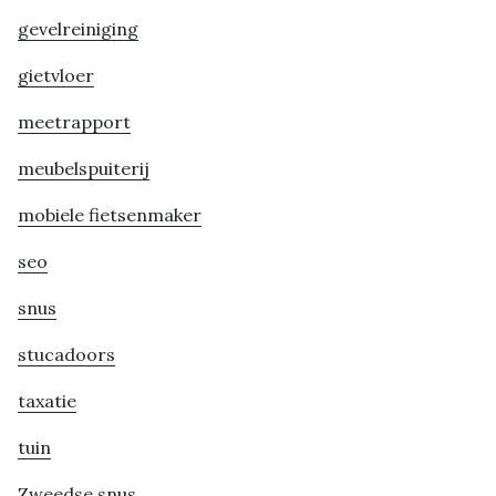
gevelreiniging
gietvloer
meetrapport
meubelspuiterij
mobiele fietsenmaker
seo
snus
stucadoors
taxatie
tuin
Zweedse snus