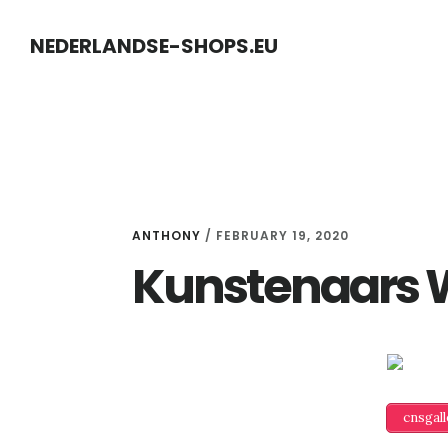
Skip
Skip
NEDERLANDSE-SHOPS.EU
to
to
content
primary
sidebar
ANTHONY
/
FEBRUARY 19, 2020
Kunstenaars 
cnsgal