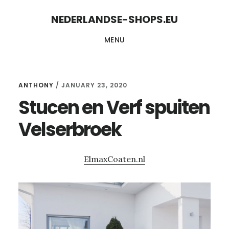
Skip
Skip
NEDERLANDSE-SHOPS.EU
to
to
MENU
content
primary
sidebar
ANTHONY
/
JANUARY 23, 2020
Stucen en Verf spuiten
Velserbroek
ElmaxCoaten.nl