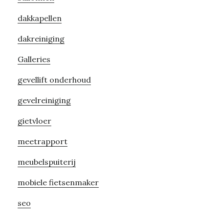
Sidebar
dakkapellen
dakreiniging
Galleries
gevellift onderhoud
gevelreiniging
gietvloer
meetrapport
meubelspuiterij
mobiele fietsenmaker
seo