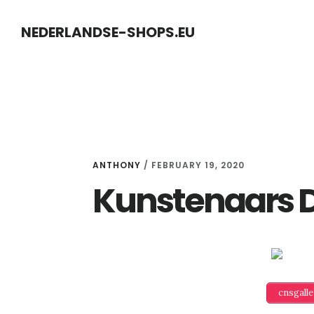
Skip
Skip
NEDERLANDSE-SHOPS.EU
to
to
content
primary
sidebar
ANTHONY
/
FEBRUARY 19, 2020
Kunstenaars 
cnsgall