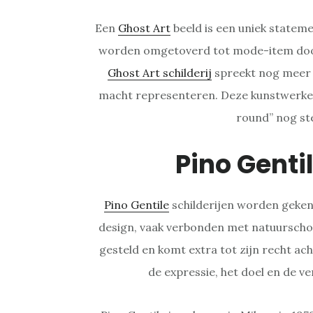
Een
Ghost Art
beeld is een uniek statem
worden omgetoverd tot mode-item door
Ghost Art schilderij
spreekt nog meer t
macht representeren. Deze kunstwerken
round” nog ste
Pino Genti
Pino Gentile
schilderijen worden geken
design, vaak verbonden met natuurschoo
gesteld en komt extra tot zijn recht ach
de expressie, het doel en de ver