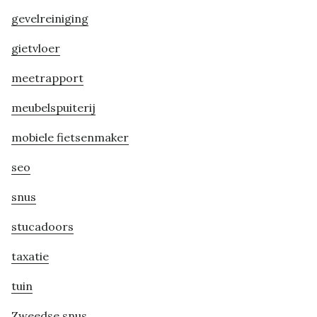
gevelreiniging
gietvloer
meetrapport
meubelspuiterij
mobiele fietsenmaker
seo
snus
stucadoors
taxatie
tuin
Zweedse snus