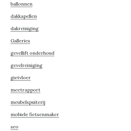
ballonnen
Sidebar
dakkapellen
dakreiniging
Galleries
gevellift onderhoud
gevelreiniging
gietvloer
meetrapport
meubelspuiterij
mobiele fietsenmaker
seo