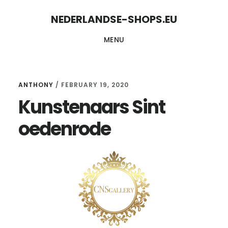
Skip
Skip
NEDERLANDSE-SHOPS.EU
to
to
MENU
content
primary
sidebar
ANTHONY
/
FEBRUARY 19, 2020
Kunstenaars Sint
oedenrode