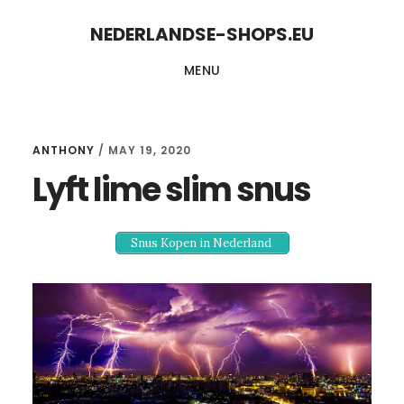
Skip
Skip
NEDERLANDSE-SHOPS.EU
to
to
MENU
content
primary
sidebar
ANTHONY
/
MAY 19, 2020
Lyft lime slim snus
Snus Kopen in Nederland