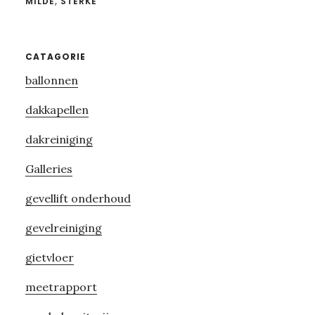
MILDE
,
STERKE
Primary
CATAGORIE
ballonnen
Sidebar
dakkapellen
dakreiniging
Galleries
gevellift onderhoud
gevelreiniging
gietvloer
meetrapport