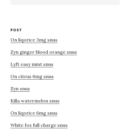
this
website
POST
On liqorice 3mg snus
Zyn ginger blood orange snus
Lyft easy mint snus
On citrus 6mg snus
Zyn snus
Killa watermelon snus
On liqorice 6mg snus
White fox full charge snus