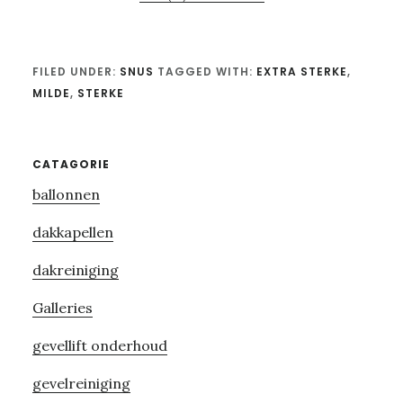
FILED UNDER:
SNUS
TAGGED WITH:
EXTRA STERKE
,
MILDE
,
STERKE
Primary
CATAGORIE
ballonnen
Sidebar
dakkapellen
dakreiniging
Galleries
gevellift onderhoud
gevelreiniging