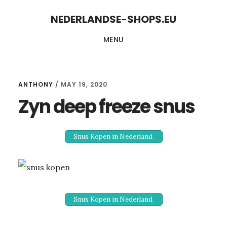
Skip
Skip
NEDERLANDSE-SHOPS.EU
to
to
MENU
content
primary
sidebar
ANTHONY
/
MAY 19, 2020
Zyn deep freeze snus
Snus Kopen in Nederland
Snus Kopen in Nederland