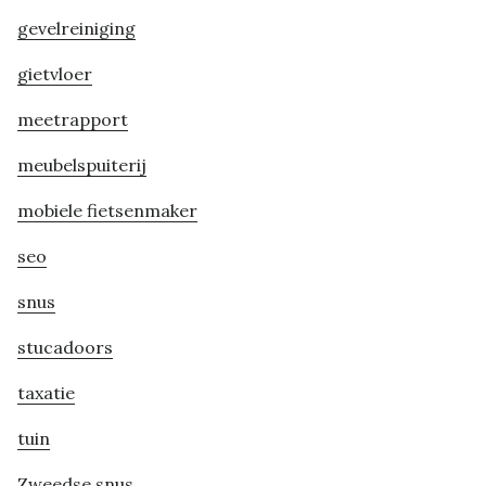
gevelreiniging
gietvloer
meetrapport
meubelspuiterij
mobiele fietsenmaker
seo
snus
stucadoors
taxatie
tuin
Zweedse snus