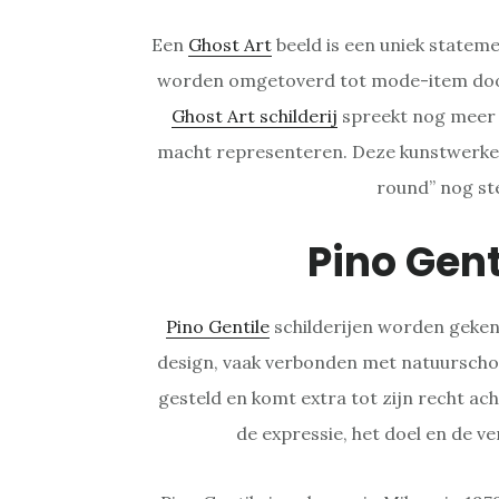
Een
Ghost Art
beeld is een uniek statem
worden omgetoverd tot mode-item door
Ghost Art schilderij
spreekt nog meer t
macht representeren. Deze kunstwerken
round” nog ste
Pino Gent
Pino Gentile
schilderijen worden geken
design, vaak verbonden met natuurschoo
gesteld en komt extra tot zijn recht ach
de expressie, het doel en de ver