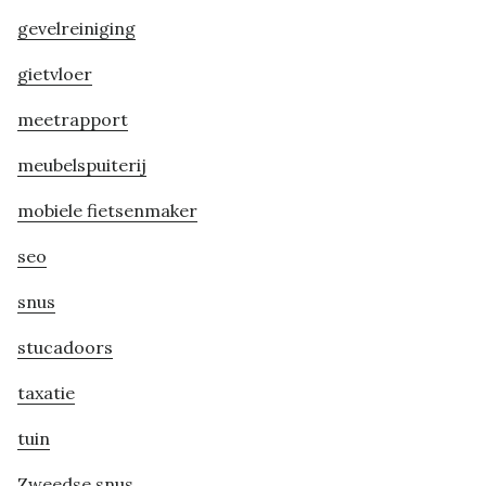
gevelreiniging
gietvloer
meetrapport
meubelspuiterij
mobiele fietsenmaker
seo
snus
stucadoors
taxatie
tuin
Zweedse snus