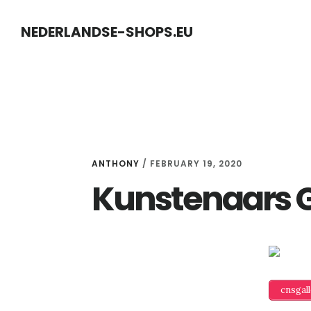
Skip
Skip
NEDERLANDSE-SHOPS.EU
to
to
content
primary
sidebar
ANTHONY
/
FEBRUARY 19, 2020
Kunstenaars 
cnsgal